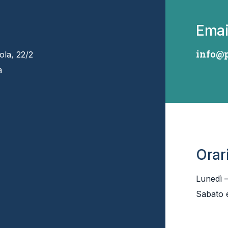
Emai
info@p
ola, 22/2
a
Orar
Lunedì 
Sabato 